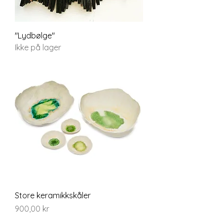
"Lydbølge"
Ikke på lager
Store keramikkskåler
Pris
900,00 kr