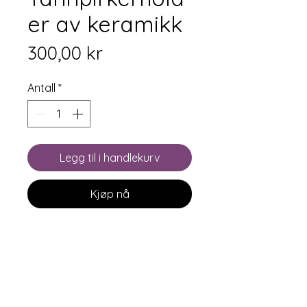
er av keramikk
Pris
300,00 kr
Antall
*
Legg til i handlekurv
Kjøp nå
Håndlagd tannpirkerholder av
keramikk. Disse små søte krusene
er perfekt for borddekkingen.
• Materiale: Keramikk