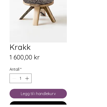
Krakk
Pris
1 600,00 kr
Antall
*
Legg til i handlekurv
Kjøp nå